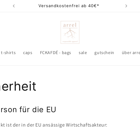
Versandkostenfrei ab 40€*
Made
t-shirts
caps
FCKAFDÉ - bags
sale
gutschein
über arr
erheit
rson für die EU
kt ist der in der EU ansässige Wirtschaftsakteur: