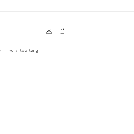
 in der EU - Jeder Kauf spendet
Einloggen
Warenkorb
el
verantwortung